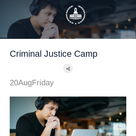
static-aside-menu-toggler
Criminal Justice Camp
20
Aug
Friday