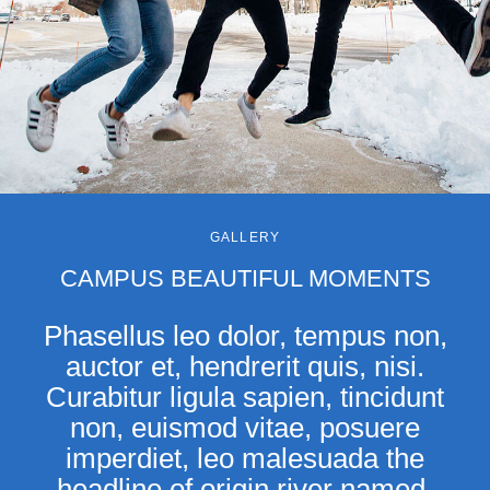
GALLERY
CAMPUS BEAUTIFUL MOMENTS
Phasellus leo dolor, tempus non,
auctor et, hendrerit quis, nisi.
Curabitur ligula sapien, tincidunt
non, euismod vitae, posuere
imperdiet, leo malesuada the
headline of origin river named.