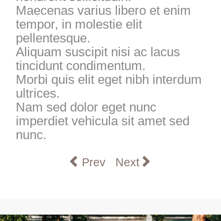
Maecenas varius libero et enim
tempor, in molestie elit
pellentesque.
Aliquam suscipit nisi ac lacus
tincidunt condimentum.
Morbi quis elit eget nibh interdum
ultrices.
Nam sed dolor eget nunc
imperdiet vehicula sit amet sed
nunc.
Previous article: Project 202
Next article: Carney
Prev
Next