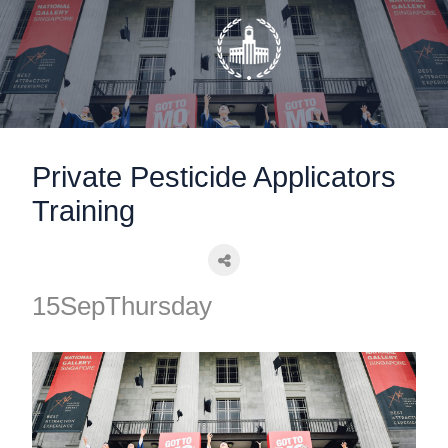
static-aside-menu-toggler
Private Pesticide Applicators
Training
15
Sep
Thursday