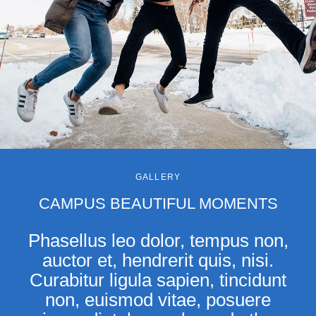
GALLERY
CAMPUS BEAUTIFUL MOMENTS
Phasellus leo dolor, tempus non,
auctor et, hendrerit quis, nisi.
Curabitur ligula sapien, tincidunt
non, euismod vitae, posuere