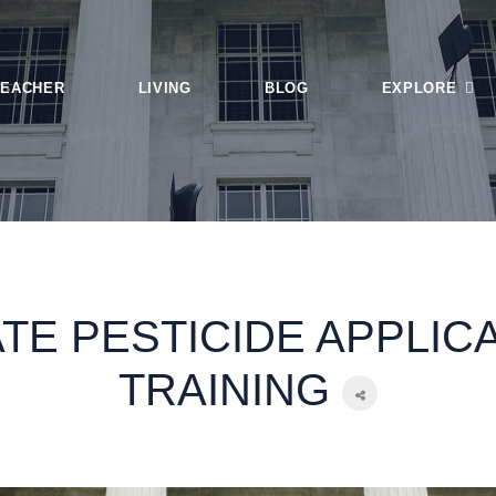
TEACHER
LIVING
BLOG
EXPLORE
Login
Tags
Smart Search
Featured Articl
ATE PESTICIDE APPLIC
TRAINING