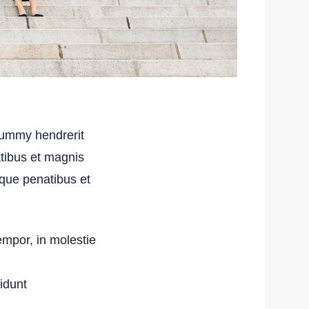
ummy hendrerit
tibus et magnis
oque penatibus et
empor, in molestie
cidunt