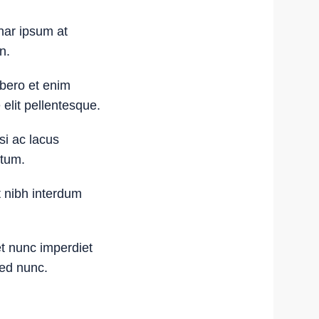
nar ipsum at
n.
bero et enim
 elit pellentesque.
si ac lacus
ntum.
t nibh interdum
t nunc imperdiet
sed nunc.