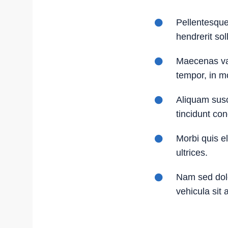
Pellentesque
hendrerit soll
Maecenas var
tempor, in mo
Aliquam susci
tincidunt co
Morbi quis el
ultrices.
Nam sed dolo
vehicula sit