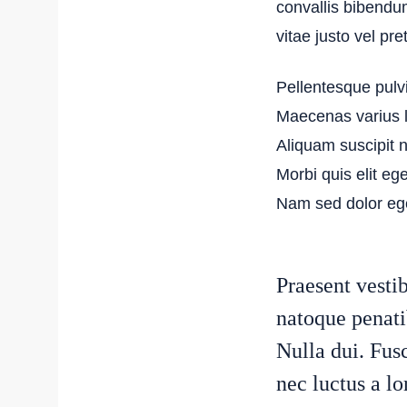
convallis bibendum
vitae justo vel pre
Pellentesque pulvi
Maecenas varius li
Aliquam suscipit n
Morbi quis elit ege
Nam sed dolor ege
Praesent vest
natoque penati
Nulla dui. Fus
nec luctus a l