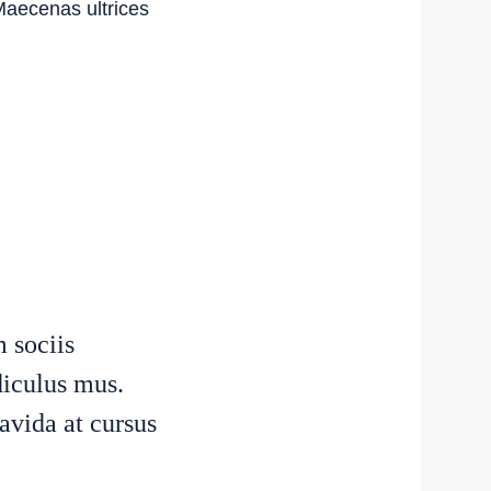
 Maecenas ultrices
 sociis
diculus mus.
avida at cursus