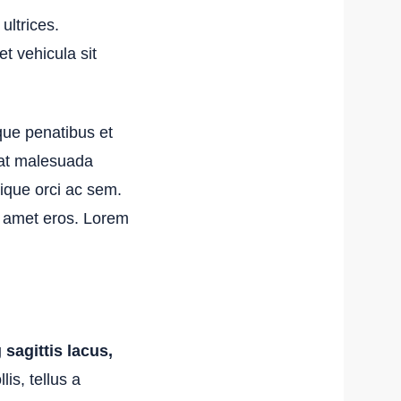
ultrices.
t vehicula sit
ue penatibus et
iat malesuada
ique orci ac sem.
t amet eros. Lorem
 sagittis lacus,
is, tellus a