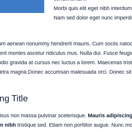
Morbi quis elit eget nibh interdum 
Nam sed dolor eget nunc imperdie
lum aenean nonummy hendrerit mauris. Cum sociis natoq
ient montes ascetur ridiculus mus. Nulla dui. Fusce feug
dio gravida at cursus nec luctus a lorem. Maecenas trist
aretra magna.Donec accumsan malesuada orci. Donec si
g Title
isus non massa pulvinar scelerisque.
Mauris adipiscing
m nibh
tristique sed. Etiam non porttitor augue. Nunc moll