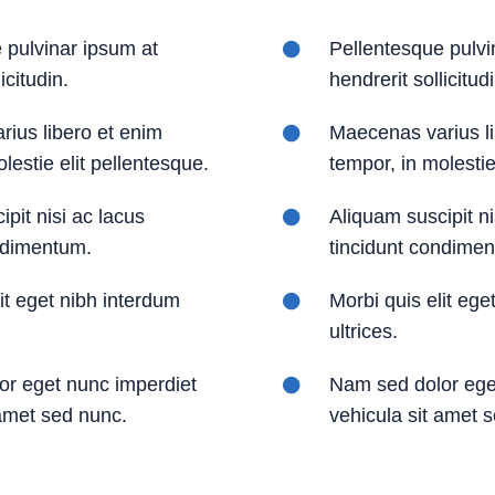
 pulvinar ipsum at
Pellentesque pulvi
icitudin.
hendrerit sollicitudi
ius libero et enim
Maecenas varius li
lestie elit pellentesque.
tempor, in molestie
pit nisi ac lacus
Aliquam suscipit ni
ndimentum.
tincidunt condime
it eget nibh interdum
Morbi quis elit ege
ultrices.
r eget nunc imperdiet
Nam sed dolor ege
 amet sed nunc.
vehicula sit amet 