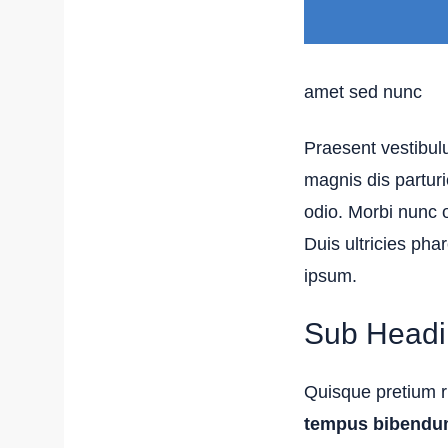
amet sed nunc
Praesent vestibu
magnis dis partur
odio. Morbi nunc o
Duis ultricies ph
ipsum.
Sub Headin
Quisque pretium r
tempus bibendu