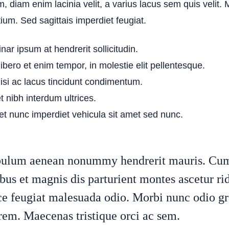
, diam enim lacinia velit, a varius lacus sem quis velit.
tium. Sed sagittais imperdiet feugiat.
nar ipsum at hendrerit sollicitudin.
bero et enim tempor, in molestie elit pellentesque.
isi ac lacus tincidunt condimentum.
t nibh interdum ultrices.
t nunc imperdiet vehicula sit amet sed nunc.
ibulum aenean nonummy hendrerit mauris. Cum
bus et magnis dis parturient montes ascetur ri
ce feugiat malesuada odio. Morbi nunc odio gr
orem. Maecenas tristique orci ac sem.