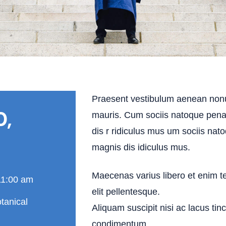
Praesent vestibulum aenean non
0,
mauris. Cum sociis natoque pena
dis r ridiculus mus um sociis nat
magnis dis idiculus mus.
Maecenas varius libero et enim t
11:00 am
elit pellentesque.
tanical
Aliquam suscipit nisi ac lacus tin
condimentum.