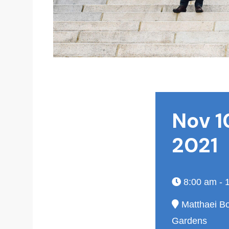
Nov 1
2021
8:00 am - 
Matthaei Bo
Gardens